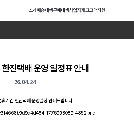
소개
배송대행
구매대행
사업자
재고
고객지원
담배 니코틴 용액 수입 통관 지침 안내
07. 29
행
일괄등록
배송비
계산기
LCL 간편접수
타오바오
 한진택배 운영 일정표 안내
26. 04. 24
 연휴기간 한진택배 운영일정 안내드립니다.