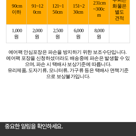
재고
231cm
90cm
91~12
121~1
151~2
화물은
~300c
이하
0cm
50cm
30cm
별도
m
견적
고객지원
1,000
2,000
2,500
6,000
8,000
원
원
원
원
원
Copyright © 2018 TossToss.
에어팩 안심포장은 파손을 방지하기 위한 보조수단입니다.
All Rights Reserved.
에어팩 포장을 신청하셨더라도 배송중에 파손은 발생할 수 있
으며, 파손 시 택배사 보상기준에 따릅니다.
유리제품, 도자기류, 모니터류, 가구류 등은 택배사 면책기준
으로 보상불가입니다.
중요한 알림을 확인하세요.