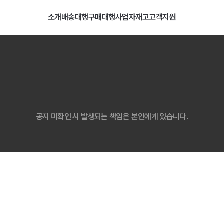
소개
배송대행
구매대행
사업자
재고
고객지원
담배 니코틴 용액 수입 통관 지침 안내
07. 29
행
일괄등록
배송비
계산기
LCL 간편접수
타오바오
공지 미확인 시 발생되는 책임은 본인에게 있습니다.