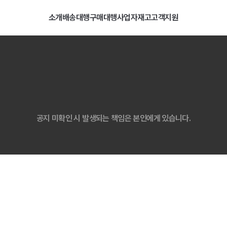
소개
배송대행
구매대행
사업자
재고
고객지원
담배 니코틴 용액 수입 통관 지침 안내
07. 29
행
일괄등록
배송비
계산기
LCL 간편접수
타오바오
공지 미확인 시 발생되는 책임은 본인에게 있습니다.