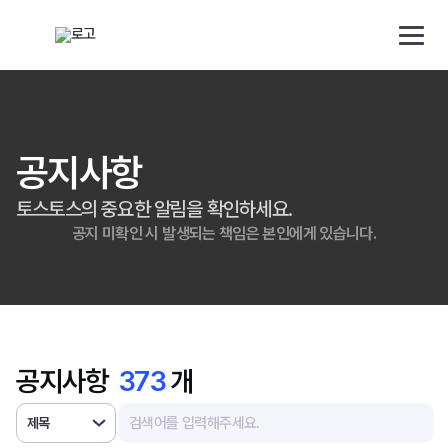
해외직구 배송대행 · 구매대행 서비스 토스토스 배대지
검색대상
배송 대행 신청
로그인/회원가입
공지사항
토스토스의 중요한 알림을 확인하세요.
소개
공지 미확인 시 발생되는 책임은 본인에게 있습니다.
배송대행
구매대행
공지사항
373
개
사업자
제목