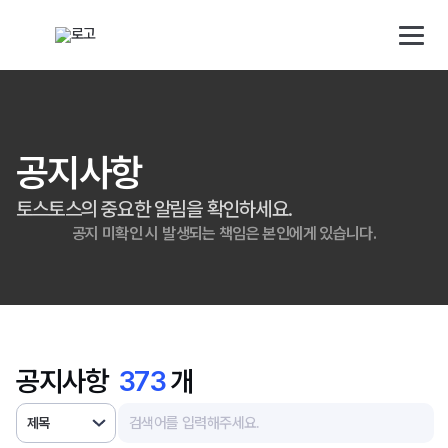
해외직구 배송대행 · 구매대행 서비스 토스토스 배대지
검색대상
배송 대행 신청
로그인/회원가입
공지사항
토스토스의 중요한 알림을 확인하세요.
소개
공지 미확인 시 발생되는 책임은 본인에게 있습니다.
배송대행
구매대행
공지사항
373
개
사업자
제목