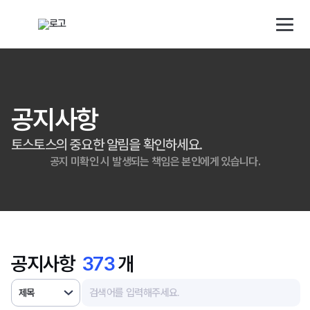
해외직구 배송대행 · 구매대행 서비스 토스토스 배대지
검색대상
배송 대행 신청
로그인/회원가입
공지사항
토스토스의 중요한 알림을 확인하세요.
소개
공지 미확인 시 발생되는 책임은 본인에게 있습니다.
배송대행
구매대행
공지사항
373
개
사업자
제목