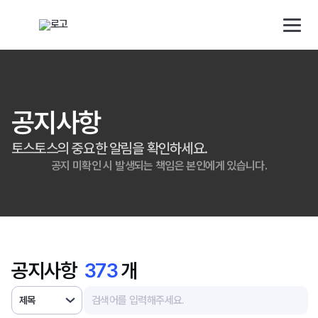
해외직구 배송대행 · 구매대행 서비스 토스토스 배대지
검색대상
배송 대행 신청
로그인/회원가입
공지사항
토스토스의 중요한 알림을 확인하세요.
소개
공지 미확인 시 발생되는 책임은 본인에게 있습니다.
배송대행
구매대행
공지사항
373
개
사업자
제목